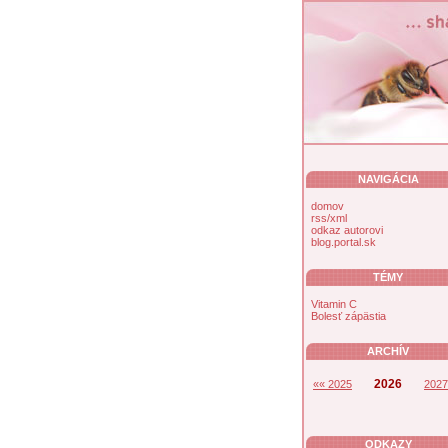
NAVIGÁCIA
domov
rss/xml
odkaz autorovi
blog.portal.sk
TÉMY
Vitamin C
Bolesť zápästia
ARCHÍV
2026
«« 2025
2027
ODKAZY