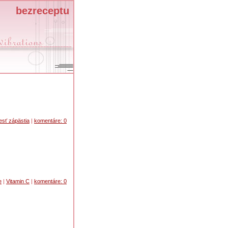
bezreceptu
esť zápästia
|
komentáre: 0
e
|
Vitamin C
|
komentáre: 0